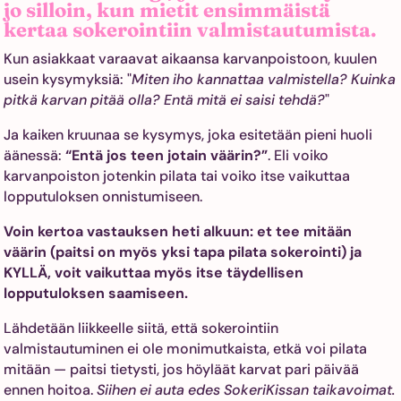
jo silloin, kun mietit ensimmäistä
kertaa sokerointiin valmistautumista.
Kun asiakkaat varaavat aikaansa karvanpoistoon, kuulen
usein kysymyksiä: "
Miten iho kannattaa valmistella? Kuinka
pitkä karvan pitää olla? Entä mitä ei saisi tehdä?
"
Ja kaiken kruunaa se kysymys, joka esitetään pieni huoli
äänessä:
“Entä jos teen jotain väärin?”
. Eli voiko
karvanpoiston jotenkin pilata tai voiko itse vaikuttaa
lopputuloksen onnistumiseen.
Voin kertoa vastauksen heti alkuun: et tee mitään
väärin (paitsi on myös yksi tapa pilata sokerointi) ja
KYLLÄ, voit vaikuttaa myös itse täydellisen
lopputuloksen saamiseen.
Lähdetään liikkeelle siitä, että sokerointiin
valmistautuminen ei ole monimutkaista, etkä voi pilata
mitään — paitsi tietysti, jos höyläät karvat pari päivää
ennen hoitoa.
Siihen ei auta edes SokeriKissan taikavoimat.