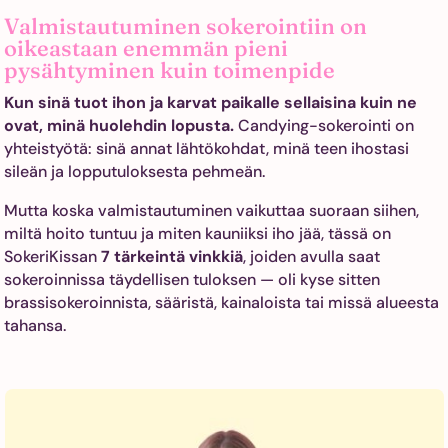
Valmistautuminen sokerointiin on
oikeastaan enemmän pieni
pysähtyminen kuin toimenpide
Kun sinä tuot ihon ja karvat paikalle sellaisina kuin ne
ovat, minä huolehdin lopusta.
Candying-sokerointi on
yhteistyötä: sinä annat lähtökohdat, minä teen ihostasi
sileän ja lopputuloksesta pehmeän.
Mutta koska valmistautuminen vaikuttaa suoraan siihen,
miltä hoito tuntuu ja miten kauniiksi iho jää, tässä on
SokeriKissan
7 tärkeintä vinkkiä
, joiden avulla saat
sokeroinnissa täydellisen tuloksen — oli kyse sitten
brassisokeroinnista, sääristä, kainaloista tai missä alueesta
tahansa.