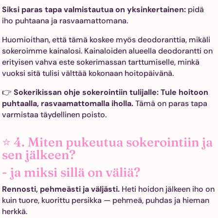
Siksi paras tapa valmistautua on yksinkertainen:
pidä
iho puhtaana ja rasvaamattomana.
Huomioithan, että tämä koskee myös deodoranttia, mikäli
sokeroimme kainalosi. Kainaloiden alueella deodorantti on
erityisen vahva este sokerimassan tarttumiselle, minkä
vuoksi sitä tulisi välttää kokonaan hoitopäivänä.
👉
Sokerikissan ohje sokerointiin tulijalle: Tule hoitoon
puhtaalla, rasvaamattomalla iholla.
Tämä on paras tapa
varmistaa täydellinen poisto.
⭐ 4. Miten pukeutua sokerointiin ja
sen jälkeen?
- ja miksi sillä on väliä?
Rennosti, pehmeästi ja väljästi.
Heti hoidon jälkeen iho on
kuin tuore, kuorittu persikka — pehmeä, puhdas ja hieman
herkkä.