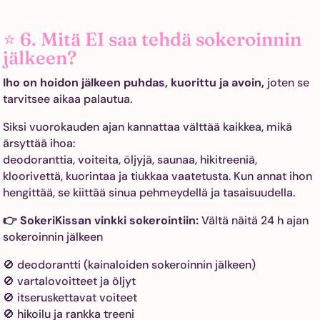
⭐ 6. Mitä EI saa tehdä sokeroinnin
jälkeen?
Iho on hoidon jälkeen puhdas, kuorittu ja avoin,
joten se
tarvitsee aikaa palautua.
Siksi vuorokauden ajan kannattaa välttää kaikkea, mikä
ärsyttää ihoa:
deodoranttia, voiteita, öljyjä, saunaa, hikitreeniä,
kloorivettä, kuorintaa ja tiukkaa vaatetusta. Kun annat ihon
hengittää, se kiittää sinua pehmeydellä ja tasaisuudella.
👉
SokeriKissan vinkki sokerointiin:
Vältä näitä 24 h ajan
sokeroinnin jälkeen
🚫 deodorantti (kainaloiden sokeroinnin jälkeen)
🚫 vartalovoitteet ja öljyt
🚫 itseruskettavat voiteet
🚫 hikoilu ja rankka treeni