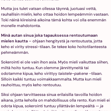
Mutta jos tulet vatsan ollessa täynnä, juotuasi vettä,
rauhallisin mielin, keho ottaa hoidon lempeämmin vastaan.
Toki näinä kiireisinä aikoina tämä kohta voi olla enemmän
monelle mahdotonta.
Minä autan sinua joka tapauksessa rentoutumaan
mielen kautta
– ohjaan hengitystä ja rentoutusta, jotta
keho ei virity stressi-tilaan. Se tekee koko hoitotilanteesta
pehmeämmän.
Sokerointi ei ole vain ihon asia. Myös mieli vaikuttaa siihen,
miltä hoito tuntuu. Kun olemme jännittyneitä tai
odotamme kipua, keho virittyy
taistele–pakene
-tilaan.
Silloin kaikki tuntuu voimakkaammalta. Mutta kun mieli
rauhoittuu, myös keho rentoutuu.
Siksi ohjaan tarvittaessa sinua erilaisilla tavoilla hoidon
aikana, jotta keholla on mahdollisuus olla rento. Kun mieli ei
odota kipua, sokerointi tuntuu yllättävän lempeältä —
ja