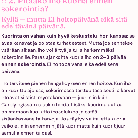
⭐ 2. Pitääkö iho kuoria ennen
sokerointia?
Kyllä — mutta EI hoitopäivänä eikä sitä
edeltävänä päivänä.
Kuorinta on vähän kuin hyvä keskustelu ihon kanssa:
se
avaa kanavat ja poistaa turhat esteet. Mutta jos sen tekee
väärään aikaan, iho voi ärtyä ja tulla herkemmäksi
sokeroinnille. Paras ajankohta kuoria iho on
2–3 päivää
ennen sokerointia
. Ei hoitopäivänä, eikä edellisenä
päivänä.
Iho tarvitsee pienen hengähdyksen ennen hoitoa. Kun iho
on kuorittu ajoissa, sokerimassa tarttuu tasaisesti ja karvat
irtoavat siististi myötäkarvaan — juuri niin kuin
Candyingissä kuuluukin tehdä. Lisäksi kuorinta auttaa
poistamaan kuollutta ihosolukkoa ja estää
sisäänkasvaneita karvoja. Jos täytyy valita, että kuoria
vaiko ei, niin ennemmin jätä kuorimatta kuin kuorit juuri
aamulla ennen tuloasi.