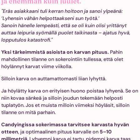
ja enemmän kuin luulet.
"Eräs asiakkaani tuli kerran hoitoon ja sanoi ylpeänä:
’Lyhensin vähän helpottaakseni sun työtä.’
Sanoin hänelle lempeästi, että se oli kuin olisi yrittänyt
auttaa leipuria syömällä puolet taikinasta – ajatus hyvä,
lopputulos katastrofi."
Yksi tärkeimmistä asioista on karvan pituus.
Pahin
mahdollinen tilanne on sokerointiin tullessa, että olet
höylännyt karvat viime viikolla.
Silloin karva on auttamattomasti liian lyhyttä.
Ja höylätty karva on erityisen huono poistaa lyhyenä. Se on
niin kovaa sänkeä ja silloin joudun tekemään helposti
tuplatyön. Jos et muista milloin viimeksi höyläsit, silloin
tilanne on mitä parhain.
Candyingissa sokerimassa tarvitsee karvasta hyvän
otteen
, ja optimaalinen pituus karvalle on
5–10
millimetriä
. Lyhyempi karva ei tartu, pidempi karva taas