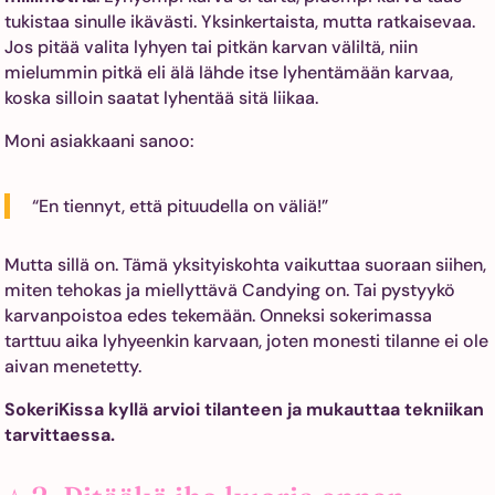
tukistaa sinulle ikävästi. Yksinkertaista, mutta ratkaisevaa.
Jos pitää valita lyhyen tai pitkän karvan väliltä, niin
mielummin pitkä eli älä lähde itse lyhentämään karvaa,
koska silloin saatat lyhentää sitä liikaa.
Moni asiakkaani sanoo:
“En tiennyt, että pituudella on väliä!”
Mutta sillä on. Tämä yksityiskohta vaikuttaa suoraan siihen,
miten tehokas ja miellyttävä Candying on. Tai pystyykö
karvanpoistoa edes tekemään. Onneksi sokerimassa
tarttuu aika lyhyeenkin karvaan, joten monesti tilanne ei ole
aivan menetetty.
SokeriKissa kyllä arvioi tilanteen ja mukauttaa tekniikan
tarvittaessa.