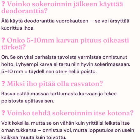
❓ Voinko sokeroinnin jälkeen käyttää
deodoranttia?
Älä käytä deodoranttia vuorokauteen — se voi ärsyttää
kuorittua ihoa.
❓ Onko 5-10mm karvan pituus oikeasti
tärkeä?
On. Se on yksi parhaista tavoista varmistaa onnistunut
hoito. Lyhyempi karva ei tartu niin hyvin sokerimassaan.
5–10 mm = täydellinen ote + hellä poisto.
❓ Miksi iho pitää olla rasvaton?
Rasva estää massaa tarttumasta karvaan ja tekee
poistosta epätasaisen.
❓ Voinko tehdä sokeroinnin itse kotona?
Voit kokeilla, mutta se on vähän kuin yrittäisi leikata itse
oman tukkansa – onnistua voi, mutta lopputulos on usein
kaikkea muuta kuin toivottu.