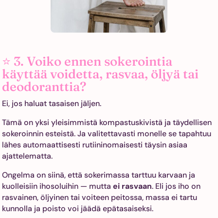
⭐ 3. Voiko ennen sokerointia
käyttää voidetta, rasvaa, öljyä tai
deodoranttia?
Ei, jos haluat tasaisen jäljen.
Tämä on yksi yleisimmistä kompastuskivistä ja täydellisen
sokeroinnin esteistä. Ja valitettavasti monelle se tapahtuu
lähes automaattisesti rutiininomaisesti täysin asiaa
ajattelematta.
Ongelma on siinä, että sokerimassa tarttuu karvaan ja
kuolleisiin ihosoluihin — mutta
ei rasvaan
. Eli jos iho on
rasvainen, öljyinen tai voiteen peitossa, massa ei tartu
kunnolla ja poisto voi jäädä epätasaiseksi.