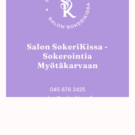
Salon SokeriKissa -
Sokerointia
Myötäkarvaan
045 676 2425
salon@sokerikissa.fi
Vilhonkatu 11-13, 24240 Salo
Kauneushoitola Salon Salonki