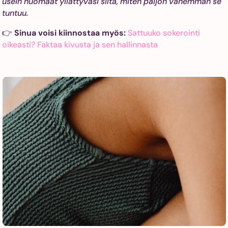
usein huomaat yllättyväsi siitä, miten paljon vähemmän se
tuntuu.
👉
Sinua voisi kiinnostaa myös:
Sattuuko sokerointi
oikeasti? Faktaa kivusta ja sen hallinnasta