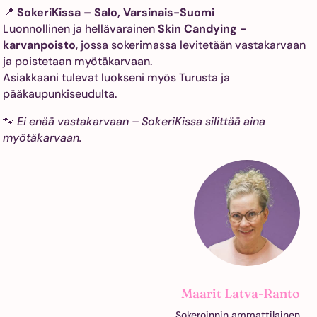
📍
SokeriKissa – Salo, Varsinais-Suomi
Luonnollinen ja hellävarainen
Skin Candying -
karvanpoisto
, jossa sokerimassa levitetään vastakarvaan
ja poistetaan myötäkarvaan.
Asiakkaani tulevat luokseni myös Turusta ja
pääkaupunkiseudulta.
🐾
Ei enää vastakarvaan – SokeriKissa silittää aina
myötäkarvaan.
Maarit Latva-Ranto
Sokeroinnin ammattilainen