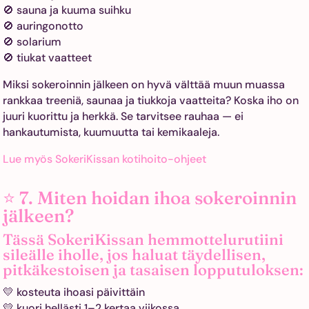
🚫 sauna ja kuuma suihku
🚫 auringonotto
🚫 solarium
🚫 tiukat vaatteet
Miksi sokeroinnin jälkeen on hyvä välttää muun muassa
rankkaa treeniä, saunaa ja tiukkoja vaatteita? Koska iho on
juuri kuorittu ja herkkä. Se tarvitsee rauhaa — ei
hankautumista, kuumuutta tai kemikaaleja.
Lue myös SokeriKissan kotihoito-ohjeet
⭐ 7. Miten hoidan ihoa sokeroinnin
jälkeen?
Tässä SokeriKissan hemmottelurutiini
sileälle iholle, jos haluat täydellisen,
pitkäkestoisen ja tasaisen lopputuloksen:
💛 kosteuta ihoasi päivittäin
💛 kuori hellästi 1–2 kertaa viikossa