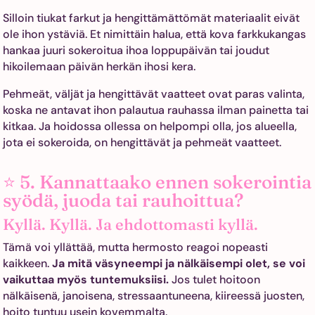
Silloin tiukat farkut ja hengittämättömät materiaalit eivät
ole ihon ystäviä. Et nimittäin halua, että kova farkkukangas
hankaa juuri sokeroitua ihoa loppupäivän tai joudut
hikoilemaan päivän herkän ihosi kera.
Pehmeät, väljät ja hengittävät vaatteet ovat paras valinta,
koska ne antavat ihon palautua rauhassa ilman painetta tai
kitkaa. Ja hoidossa ollessa on helpompi olla, jos alueella,
jota ei sokeroida, on hengittävät ja pehmeät vaatteet.
⭐ 5. Kannattaako ennen sokerointia
syödä, juoda tai rauhoittua?
Kyllä. Kyllä. Ja ehdottomasti kyllä.
Tämä voi yllättää, mutta hermosto reagoi nopeasti
kaikkeen.
Ja mitä väsyneempi ja nälkäisempi olet, se voi
vaikuttaa myös tuntemuksiisi.
Jos tulet hoitoon
nälkäisenä, janoisena, stressaantuneena, kiireessä juosten,
hoito tuntuu usein kovemmalta.